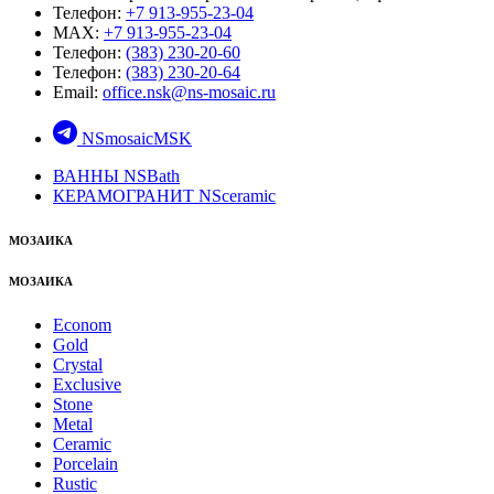
Телефон:
+7 913-955-23-04
MAX:
+7 913-955-23-04
Телефон:
(383) 230-20-60
Телефон:
(383) 230-20-64
Email:
office.nsk@ns-mosaic.ru
NSmosaicMSK
ВАННЫ NSBath
КЕРАМОГРАНИТ NSceramic
МОЗАИКА
МОЗАИКА
Econom
Gold
Crystal
Exclusive
Stone
Metal
Ceramic
Porcelain
Rustic