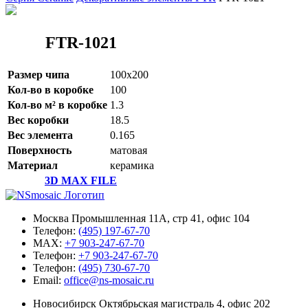
FTR-1021
Размер чипа
100x200
Кол-во в коробке
100
Кол-во м² в коробке
1.3
Вес коробки
18.5
Вес элемента
0.165
Поверхность
матовая
Материал
керамика
3D MAX FILE
Москва Промышленная 11А, стр 41, офис 104
Телефон:
(495) 197-67-70
MAX:
+7 903-247-67-70
Телефон:
+7 903-247-67-70
Телефон:
(495) 730-67-70
Email:
office@ns-mosaic.ru
Новосибирск Октябрьская магистраль 4, офис 202