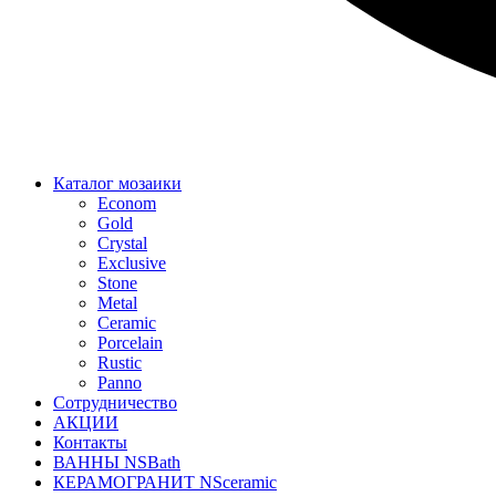
Каталог мозаики
Econom
Gold
Crystal
Exclusive
Stone
Metal
Ceramic
Porcelain
Rustic
Panno
Сотрудничество
АКЦИИ
Контакты
ВАННЫ NSBath
КЕРАМОГРАНИТ NSceramic