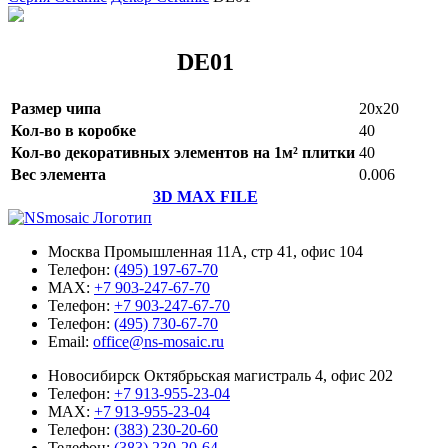
DE01
Размер чипа
20x20
Кол-во в коробке
40
Кол-во декоративных элементов на 1м² плитки
40
Вес элемента
0.006
3D MAX FILE
Москва Промышленная 11А, стр 41, офис 104
Телефон:
(495) 197-67-70
MAX:
+7 903-247-67-70
Телефон:
+7 903-247-67-70
Телефон:
(495) 730-67-70
Email:
office@ns-mosaic.ru
Новосибирск Октябрьская магистраль 4, офис 202
Телефон:
+7 913-955-23-04
MAX:
+7 913-955-23-04
Телефон:
(383) 230-20-60
Телефон:
(383) 230-20-64