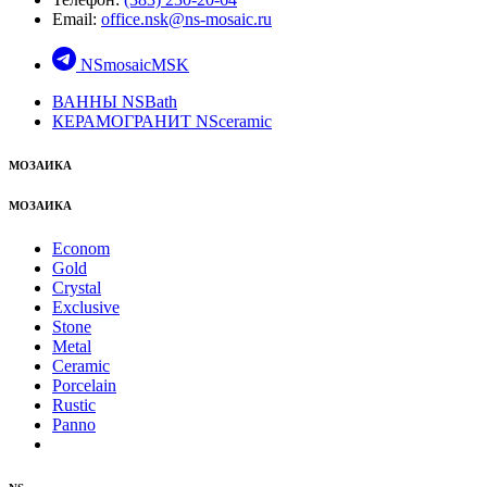
Email:
office.nsk@ns-mosaic.ru
NSmosaicMSK
ВАННЫ NSBath
КЕРАМОГРАНИТ NSceramic
МОЗАИКА
МОЗАИКА
Econom
Gold
Crystal
Exclusive
Stone
Metal
Ceramic
Porcelain
Rustic
Panno