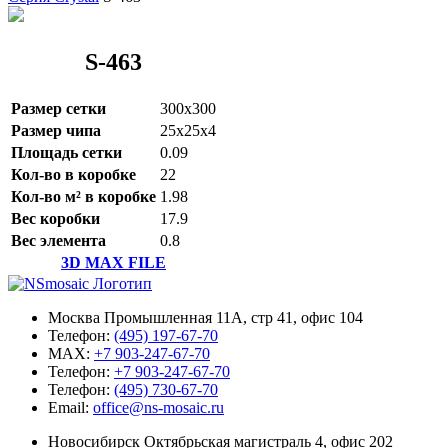
S-463
Размер сетки
300x300
Размер чипа
25x25x4
Площадь сетки
0.09
Кол-во в коробке
22
Кол-во м² в коробке
1.98
Вес коробки
17.9
Вес элемента
0.8
3D MAX FILE
Москва Промышленная 11А, стр 41, офис 104
Телефон:
(495) 197-67-70
MAX:
+7 903-247-67-70
Телефон:
+7 903-247-67-70
Телефон:
(495) 730-67-70
Email:
office@ns-mosaic.ru
Новосибирск Октябрьская магистраль 4, офис 202