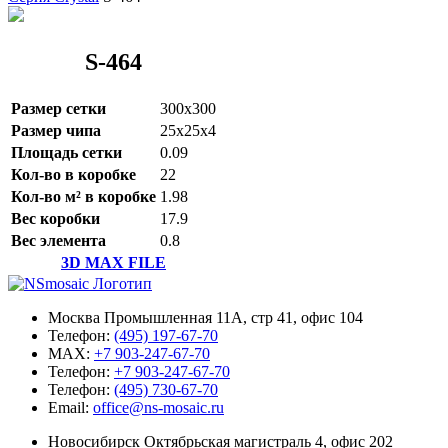
S-464
Размер сетки
300x300
Размер чипа
25x25x4
Площадь сетки
0.09
Кол-во в коробке
22
Кол-во м² в коробке
1.98
Вес коробки
17.9
Вес элемента
0.8
3D MAX FILE
Москва Промышленная 11А, стр 41, офис 104
Телефон:
(495) 197-67-70
MAX:
+7 903-247-67-70
Телефон:
+7 903-247-67-70
Телефон:
(495) 730-67-70
Email:
office@ns-mosaic.ru
Новосибирск Октябрьская магистраль 4, офис 202