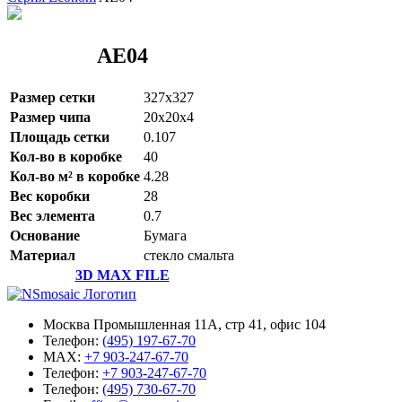
AE04
Размер сетки
327x327
Размер чипа
20x20x4
Площадь сетки
0.107
Кол-во в коробке
40
Кол-во м² в коробке
4.28
Вес коробки
28
Вес элемента
0.7
Основание
Бумага
Материал
стекло смальта
3D MAX FILE
Москва Промышленная 11А, стр 41, офис 104
Телефон:
(495) 197-67-70
MAX:
+7 903-247-67-70
Телефон:
+7 903-247-67-70
Телефон:
(495) 730-67-70