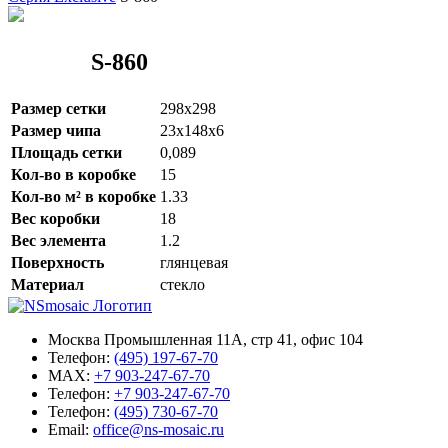
S-860
Размер сетки
298x298
Размер чипа
23x148x6
Площадь сетки
0,089
Кол-во в коробке
15
Кол-во м² в коробке
1.33
Вес коробки
18
Вес элемента
1.2
Поверхность
глянцевая
Материал
стекло
Москва Промышленная 11А, стр 41, офис 104
Телефон:
(495) 197-67-70
MAX:
+7 903-247-67-70
Телефон:
+7 903-247-67-70
Телефон:
(495) 730-67-70
Email:
office@ns-mosaic.ru