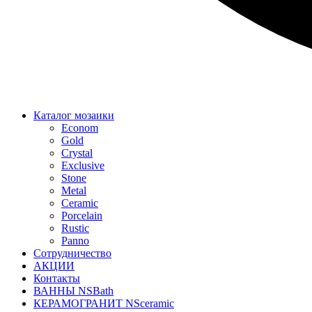
Каталог мозаики
Econom
Gold
Crystal
Exclusive
Stone
Metal
Ceramic
Porcelain
Rustic
Panno
Сотрудничество
АКЦИИ
Контакты
ВАННЫ NSBath
КЕРАМОГРАНИТ NSceramic