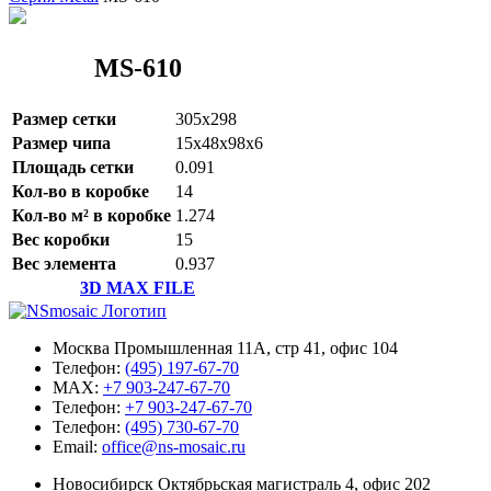
MS-610
Размер сетки
305x298
Размер чипа
15x48x98x6
Площадь сетки
0.091
Кол-во в коробке
14
Кол-во м² в коробке
1.274
Вес коробки
15
Вес элемента
0.937
3D MAX FILE
Москва Промышленная 11А, стр 41, офис 104
Телефон:
(495) 197-67-70
MAX:
+7 903-247-67-70
Телефон:
+7 903-247-67-70
Телефон:
(495) 730-67-70
Email:
office@ns-mosaic.ru
Новосибирск Октябрьская магистраль 4, офис 202