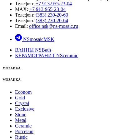
Телефон:
+7 913-955-23-04
MAX:
+7 913-955-23-04
Телефон:
(383) 230-20-60
Телефон:
(383) 230-20-64
Email:
office.nsk@ns-mosaic.ru
NSmosaicMSK
ВАННЫ NSBath
КЕРАМОГРАНИТ NSceramic
МОЗАИКА
МОЗАИКА
Econom
Gold
Crystal
Exclusive
Stone
Metal
Ceramic
Porcelain
Rustic