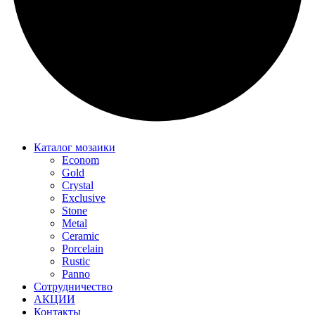
Каталог мозаики
Econom
Gold
Crystal
Exclusive
Stone
Metal
Ceramic
Porcelain
Rustic
Panno
Сотрудничество
АКЦИИ
Контакты