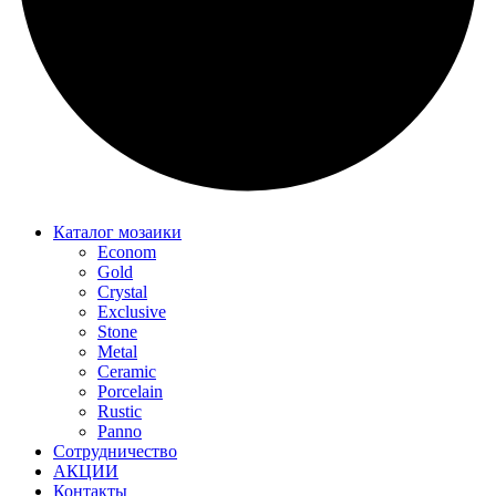
Каталог мозаики
Econom
Gold
Crystal
Exclusive
Stone
Metal
Ceramic
Porcelain
Rustic
Panno
Сотрудничество
АКЦИИ
Контакты