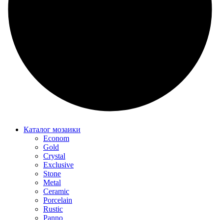
Каталог мозаики
Econom
Gold
Crystal
Exclusive
Stone
Metal
Ceramic
Porcelain
Rustic
Panno