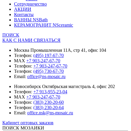
Сотрудничество
АКЦИИ
Контакты
ВАННЫ NSBath
КЕРАМОГРАНИТ NSceramic
ПОИСК
КАК С НАМИ СВЯЗАТЬСЯ
Москва Промышленная 11А, стр 41, офис 104
Телефон:
(495) 197-67-70
MAX
+7 903-247-67-70
Телефон:
+7 903-247-67-70
Телефон:
(495) 730-67-70
Email:
office@ns-mosaic.ru
Новосибирск Октябрьская магистраль 4, офис 202
Телефон:
+7 913-955-23-04
MAX
+7 903-247-67-70
Телефон:
(383) 230-20-60
Телефон:
(383) 230-20-64
Email:
office.nsk@ns-mosaic.ru
Кабинет оптовых заказов
ПОИСК МОЗАИКИ