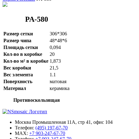
PA-580
Размер сетки
306*306
Размер чипа
48*48*6
Площадь сетки
0,094
Кол-во в коробке
20
Кол-во м² в коробке
1,873
Вес коробки
21,5
Вес элемента
1.1
Поверхность
матовая
Материал
керамика
Противоскользящая
Москва Промышленная 11А, стр 41, офис 104
Телефон:
(495) 197-67-70
MAX:
+7 903-247-67-70
Телефон:
+7 903-247-67-70