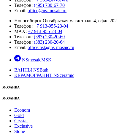
Телефон:
(495) 730-67-70
Email:
office@ns-mosaic.ru
Новосибирск Октябрьская магистраль 4, офис 202
Телефон:
+7 913-955-23-04
MAX:
+7 913-955-23-04
Телефон:
(383) 230-20-60
Телефон:
(383) 230-20-64
Email:
office.nsk@ns-mosaic.ru
NSmosaicMSK
ВАННЫ NSBath
КЕРАМОГРАНИТ NSceramic
МОЗАИКА
МОЗАИКА
Econom
Gold
Crystal
Exclusive
Stone