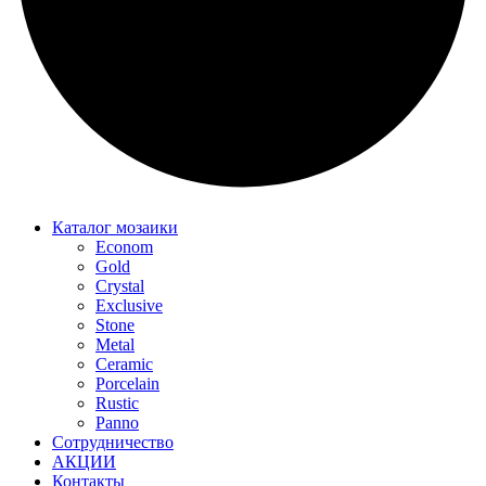
Каталог мозаики
Econom
Gold
Crystal
Exclusive
Stone
Metal
Ceramic
Porcelain
Rustic
Panno
Сотрудничество
АКЦИИ
Контакты