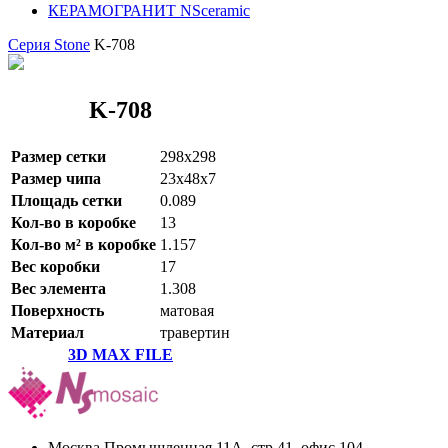
КЕРАМОГРАНИТ NSceramic
Серия Stone
K-708
K-708
Размер сетки
298x298
Размер чипа
23x48x7
Площадь сетки
0.089
Кол-во в коробке
13
Кол-во м² в коробке
1.157
Вес коробки
17
Вес элемента
1.308
Поверхность
матовая
Материал
травертин
3D MAX FILE
Москва Промышленная 11А, стр 41, офис 104