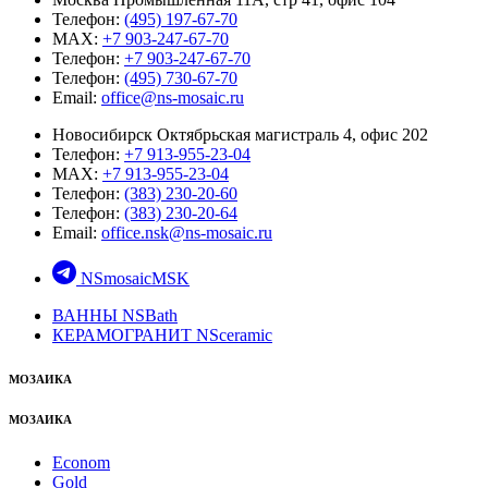
Телефон:
(495) 197-67-70
MAX:
+7 903-247-67-70
Телефон:
+7 903-247-67-70
Телефон:
(495) 730-67-70
Email:
office@ns-mosaic.ru
Новосибирск Октябрьская магистраль 4, офис 202
Телефон:
+7 913-955-23-04
MAX:
+7 913-955-23-04
Телефон:
(383) 230-20-60
Телефон:
(383) 230-20-64
Email:
office.nsk@ns-mosaic.ru
NSmosaicMSK
ВАННЫ NSBath
КЕРАМОГРАНИТ NSceramic
МОЗАИКА
МОЗАИКА
Econom
Gold