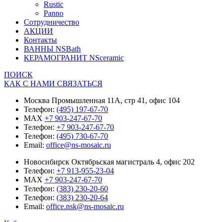
Rustic
Panno
Сотрудничество
АКЦИИ
Контакты
ВАННЫ NSBath
КЕРАМОГРАНИТ NSceramic
ПОИСК
КАК С НАМИ СВЯЗАТЬСЯ
Москва Промышленная 11А, стр 41, офис 104
Телефон:
(495) 197-67-70
MAX
+7 903-247-67-70
Телефон:
+7 903-247-67-70
Телефон:
(495) 730-67-70
Email:
office@ns-mosaic.ru
Новосибирск Октябрьская магистраль 4, офис 202
Телефон:
+7 913-955-23-04
MAX
+7 903-247-67-70
Телефон:
(383) 230-20-60
Телефон:
(383) 230-20-64
Email:
office.nsk@ns-mosaic.ru