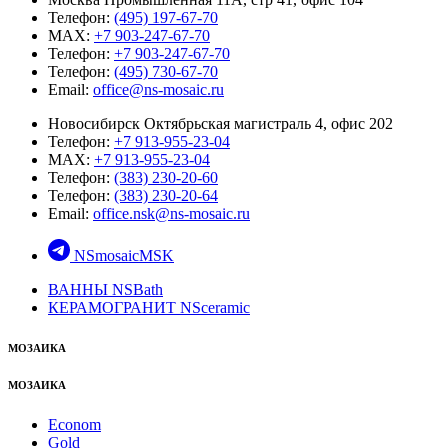
Телефон:
(495) 197-67-70
MAX:
+7 903-247-67-70
Телефон:
+7 903-247-67-70
Телефон:
(495) 730-67-70
Email:
office@ns-mosaic.ru
Новосибирск Октябрьская магистраль 4, офис 202
Телефон:
+7 913-955-23-04
MAX:
+7 913-955-23-04
Телефон:
(383) 230-20-60
Телефон:
(383) 230-20-64
Email:
office.nsk@ns-mosaic.ru
NSmosaicMSK
ВАННЫ NSBath
КЕРАМОГРАНИТ NSceramic
МОЗАИКА
МОЗАИКА
Econom
Gold