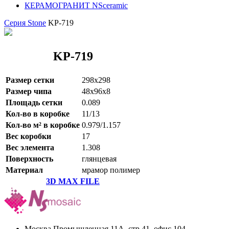
КЕРАМОГРАНИТ NSceramic
Серия Stone
KP-719
KP-719
Размер сетки
298x298
Размер чипа
48x96x8
Площадь сетки
0.089
Кол-во в коробке
11/13
Кол-во м² в коробке
0.979/1.157
Вес коробки
17
Вес элемента
1.308
Поверхность
глянцевая
Материал
мрамор полимер
3D MAX FILE
Москва Промышленная 11А, стр 41, офис 104